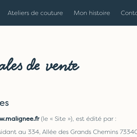
Ateliers de couture
Mon histoire
Cont
ales de vente
les
.malignee.fr
(le « Site »), est édité par :
ésidant au 334, Allée des Grands Chemins 73340