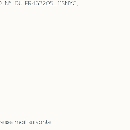
020, N° IDU FR462205_11SNYC,
resse mail suivante