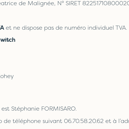
, créatrice de Malignée, N° SIRET 82251710800
VA
et ne dispose pas de numéro individuel TVA.
witch
Zohey
te est Stéphanie FORMISARO.
o de téléphone suivant 06.70.58.20.62 et à l’ad